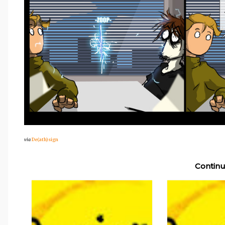
via
De(ath)sign
Continu