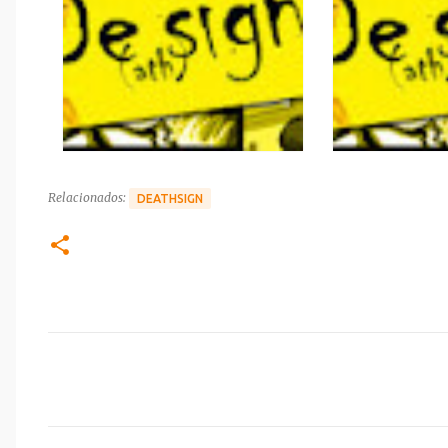
Relacionados:
DEATHSIGN
C
o
m