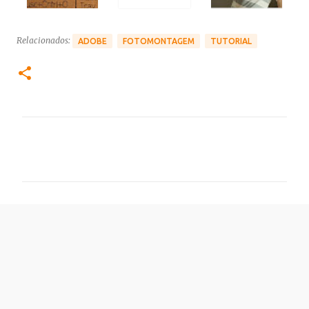
Relacionados:
ADOBE
FOTOMONTAGEM
TUTORIAL
C
o
m
e
n
t
á
r
i