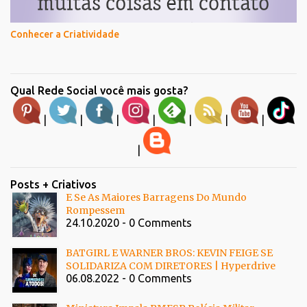
Conhecer a Criatividade
Qual Rede Social você mais gosta?
|
|
|
|
|
|
|
|
Posts + Criativos
E Se As Maiores Barragens Do Mundo
Rompessem
24.10.2020 - 0 Comments
BATGIRL E WARNER BROS: KEVIN FEIGE SE
SOLIDARIZA COM DIRETORES | Hyperdrive
06.08.2022 - 0 Comments