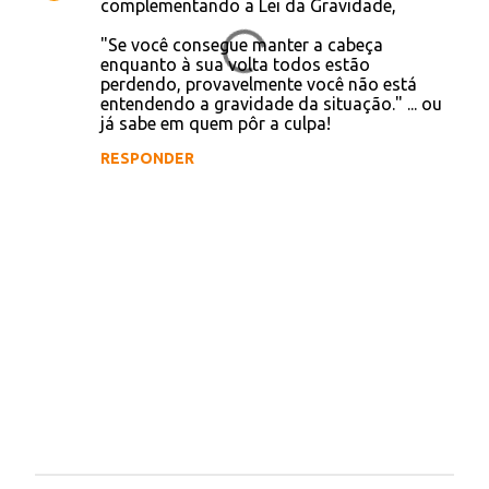
complementando a Lei da Gravidade,
t
"Se você consegue manter a cabeça
á
enquanto à sua volta todos estão
perdendo, provavelmente você não está
r
entendendo a gravidade da situação." ... ou
i
já sabe em quem pôr a culpa!
o
RESPONDER
s