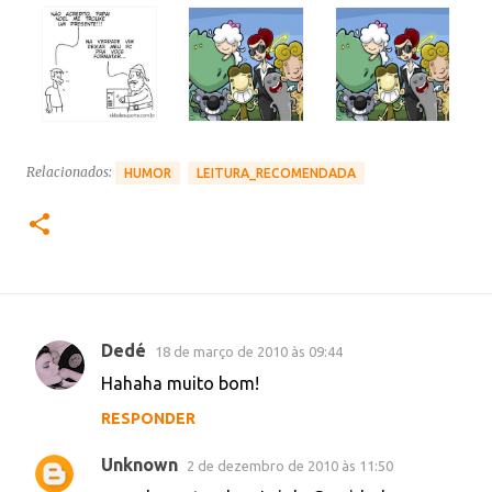
Relacionados:
HUMOR
LEITURA_RECOMENDADA
Dedé
18 de março de 2010 às 09:44
C
Hahaha muito bom!
o
RESPONDER
m
e
Unknown
2 de dezembro de 2010 às 11:50
n