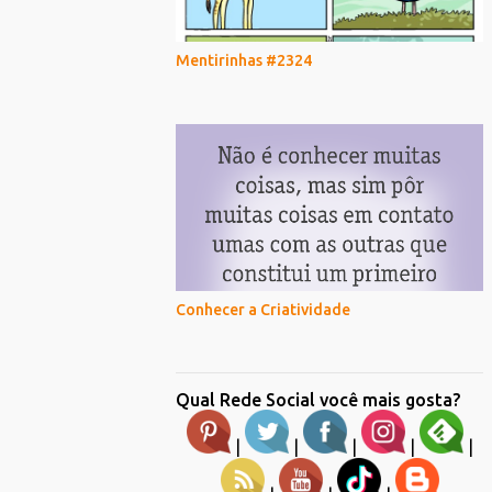
Mentirinhas #2324
Conhecer a Criatividade
Qual Rede Social você mais gosta?
|
|
|
|
|