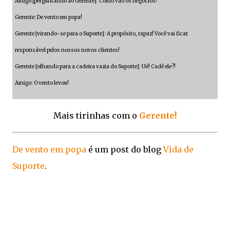
Amigo [perguntando ao Gerente]: Como vão os negócios?
Gerente: De vento em popa!
Gerente [virando-se para o Suporte]: A propósito, rapaz! Você vai ficar
responsável pelos nossos novos clientes!
Gerente [olhando para a cadeira vazia do Suporte]: Ué! Cadê ele?!
Amigo: O vento levou!
Mais tirinhas com o
Gerente!
De vento em popa
é um post do blog
Vida de
Suporte
.