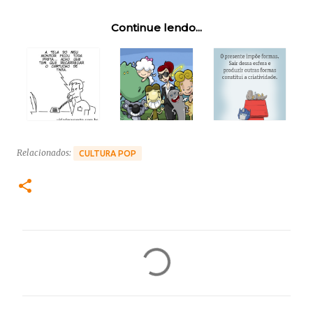
Continue lendo...
Relacionados:
CULTURA POP
C
o
m
e