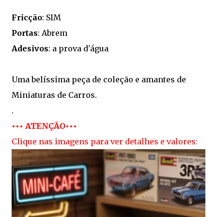
Fricção
: SIM
Portas
: Abrem
Adesivos
: a prova d'água
Uma belíssima peça de coleção e amantes de
Miniaturas de Carros.
.
••• ATENÇÃO•••
Clique nas imagens para ver detalhes e valores: