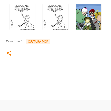
Relacionados:
CULTURA POP
C
o
m
e
n