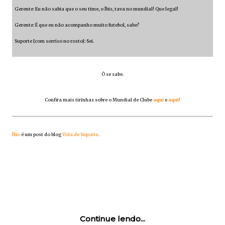
Gerente: Eu não sabia que o seu time, o Íbis, tava no mundial! Que legal!
Gerente: É que eu não acompanho muito futebol, sabe?
Suporte [com sorriso no rosto]: Sei.
Ô se sabe.
Confira mais tirinhas sobre o Mundial de Clube
aqui
e
aqui!
Íbis
é um post do blog
Vida de Suporte
.
Continue lendo...