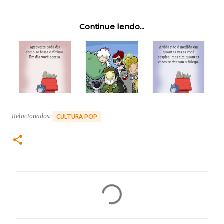
Continue lendo...
Relacionados:
CULTURA POP
C
o
m