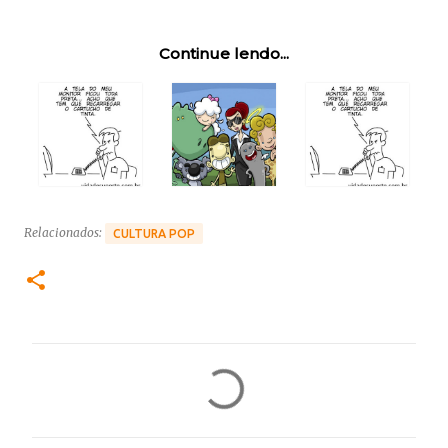
Continue lendo...
Relacionados:
CULTURA POP
C
o
m