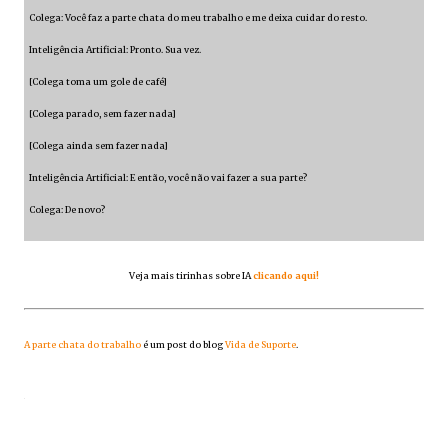
Colega: Você faz a parte chata do meu trabalho e me deixa cuidar do resto.
Inteligência Artificial: Pronto. Sua vez.
[Colega toma um gole de café]
[Colega parado, sem fazer nada]
[Colega ainda sem fazer nada]
Inteligência Artificial: E então, você não vai fazer a sua parte?
Colega: De novo?
Veja mais tirinhas sobre IA
clicando aqui!
A parte chata do trabalho
é um post do blog
Vida de Suporte
.