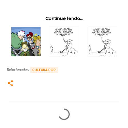
Continue lendo...
Relacionados:
CULTURA POP
C
o
m