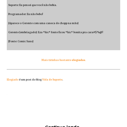
Suporte: Eu pensei que você não bebia.
Programador: Eu não bebo!
[Aparece o Gerente com uma caneca de chopp na mão]
Gerente [embriagado]: Eza *hic* fonte ficou *hic* bonita pra cara#$%@!
[Fonte: Comic Sans]
Mais tirinhas bastante
elogiadas
.
Elogiado
é um post do blog
Vida de Suporte
.