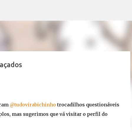
Pular para o conteúdo principal
raçados
agram
@tudovirabichinho
trocadilhos questionáveis
os, mas sugerimos que vá visitar o perfil do