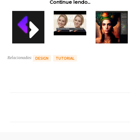
Continue lendo...
Relacionados:
DESIGN
TUTORIAL
C
o
m
e
n