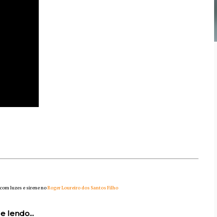
com luzes e sirene no
Roger Loureiro dos Santos Filho
e lendo...