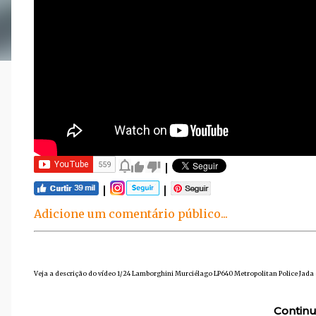
|
|
|
Adicione um comentário público...
Veja a descrição do vídeo 1/24 Lamborghini Murciélago LP640 Metropolitan Police Jada 
Continu