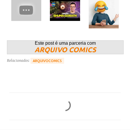
Este post é uma parceria com
ARQUIVO COMICS
Relacionados:
ARQUIVOCOMICS
C
o
m
e