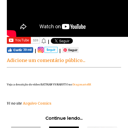
|
|
|
Adicione um comentário público...
Veja a descrição do vídeo BATMAN VS NARUTO no
DragonarteBR
Vi no site
Arquivo Comics
Continue lendo...