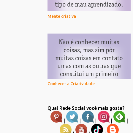
Mente criativa
Conhecer a Criatividade
Qual Rede Social você mais gosta?
|
|
|
|
|