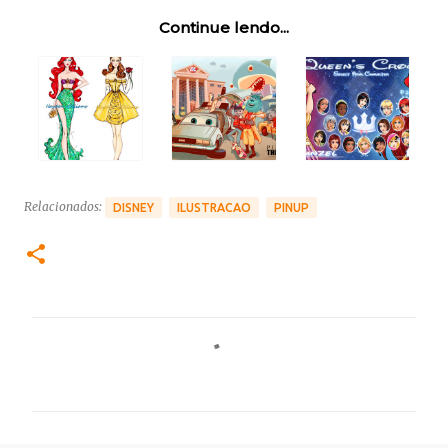
Continue lendo...
Relacionados:
DISNEY
ILUSTRACAO
PINUP
C
o
m
e