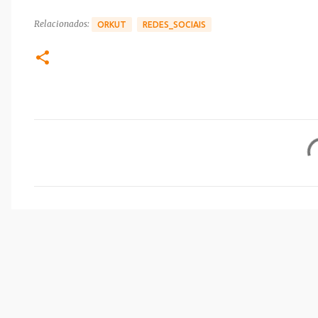
Relacionados:
ORKUT
REDES_SOCIAIS
C
o
m
e
n
t
á
r
i