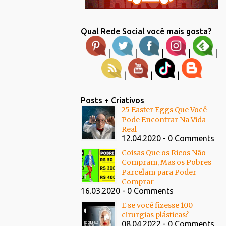
Qual Rede Social você mais gosta?
|
|
|
|
|
|
|
|
Posts + Criativos
25 Easter Eggs Que Você
Pode Encontrar Na Vida
Real
12.04.2020 - 0 Comments
Coisas Que os Ricos Não
Compram, Mas os Pobres
Parcelam para Poder
Comprar
16.03.2020 - 0 Comments
E se você fizesse 100
cirurgias plásticas?
08.04.2022 - 0 Comments