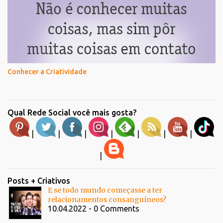
Conhecer a Criatividade
Qual Rede Social você mais gosta?
|
|
|
|
|
|
|
|
Posts + Criativos
E se todo mundo começasse a ter
relacionamentos consanguíneos?
10.04.2022 - 0 Comments