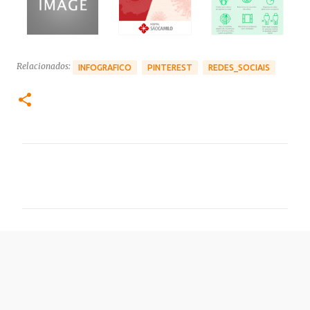
Relacionados:
INFOGRAFICO
PINTEREST
REDES_SOCIAIS
C
o
m
e
n
t
á
r