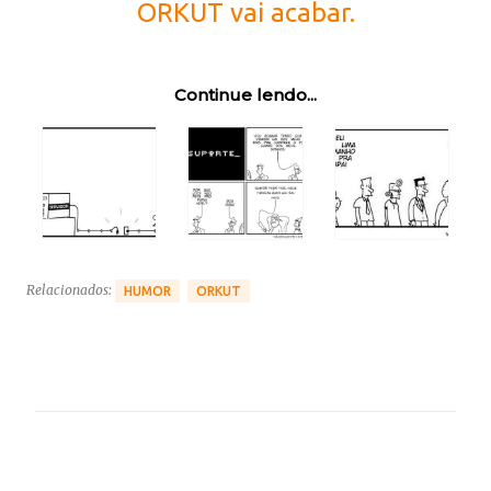
ORKUT vai acabar.
Continue lendo...
Relacionados:
HUMOR
ORKUT
C
o