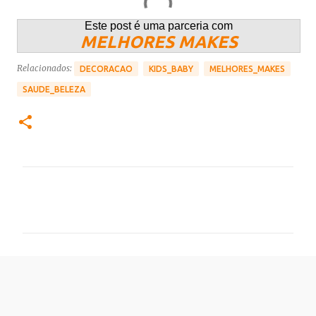
Este post é uma parceria com
MELHORES MAKES
Relacionados:
DECORACAO
KIDS_BABY
MELHORES_MAKES
SAUDE_BELEZA
C
o
m
e
n
t
á