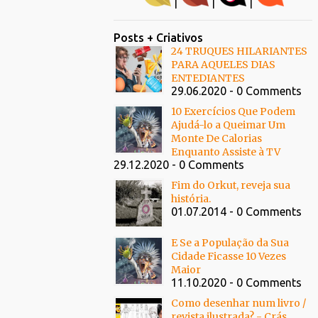
|
|
|
Posts + Criativos
24 TRUQUES HILARIANTES
PARA AQUELES DIAS
ENTEDIANTES
29.06.2020 - 0 Comments
10 Exercícios Que Podem
Ajudá-lo a Queimar Um
Monte De Calorias
Enquanto Assiste à TV
29.12.2020 - 0 Comments
Fim do Orkut, reveja sua
história.
01.07.2014 - 0 Comments
E Se a População da Sua
Cidade Ficasse 10 Vezes
Maior
11.10.2020 - 0 Comments
Como desenhar num livro /
revista ilustrada? - Crás