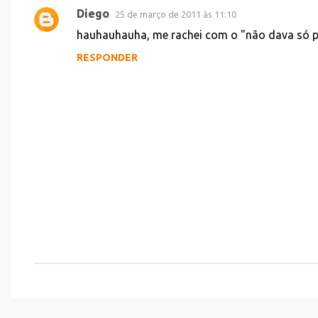
Diego
25 de março de 2011 às 11:10
C
hauhauhauha, me rachei com o "não dava só pr
o
RESPONDER
m
e
n
t
á
r
i
o
s
P
o
s