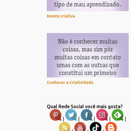
Mente criativa
Conhecer a Criatividade
Qual Rede Social você mais gosta?
|
|
|
|
|