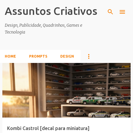
Assuntos Criativos
Pular para o conteúdo principal
Design, Publicidade, Quadrinhos, Games e
Tecnologia
HOME
PROMPTS
DESIGN
P
o
s
t
a
g
e
Kombi Castrol [decal para miniatura]
n