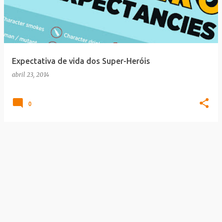
t
a
g
e
Expectativa de vida dos Super-Heróis
n
abril 23, 2014
s
0