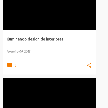
Iluminando design de interiores
fevereiro 09, 2018
0
BRAND
CARREIRA
INFOGRAFICO