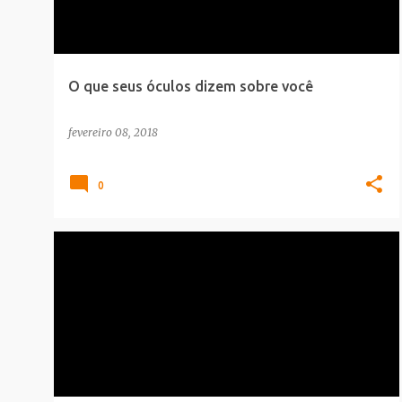
O que seus óculos dizem sobre você
fevereiro 08, 2018
0
BRAND
CARREIRA
INFOGRAFICO