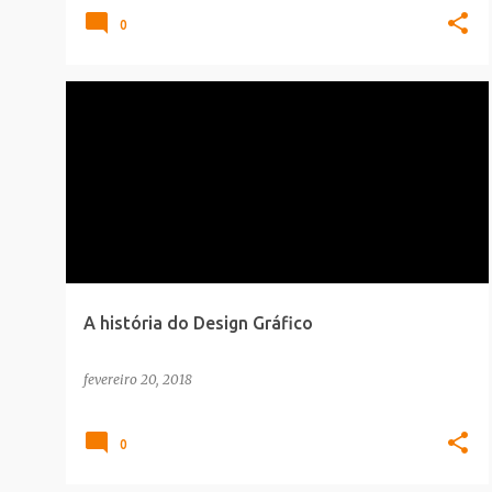
0
CARREIRA
HISTORIA
INFOGRAFICO
A história do Design Gráfico
fevereiro 20, 2018
0