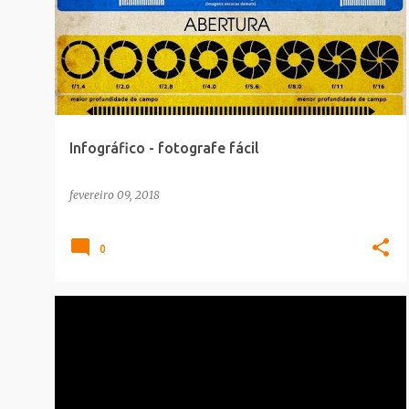
Infográfico - fotografe fácil
fevereiro 09, 2018
0
CARREIRA
INFOGRAFICO
MELHORES_MAKES
MODA