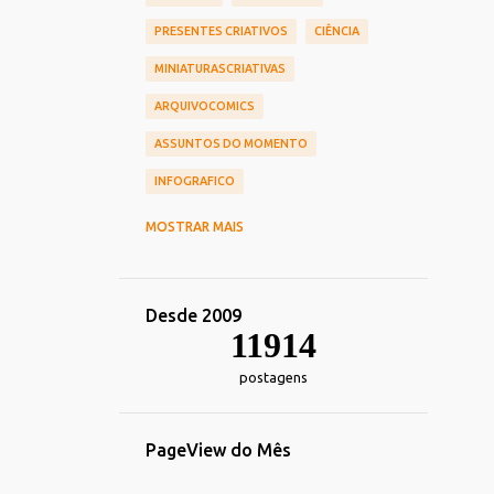
PRESENTES CRIATIVOS
CIÊNCIA
MINIATURASCRIATIVAS
ARQUIVOCOMICS
ASSUNTOS DO MOMENTO
INFOGRAFICO
CINEMA
CHIEF OF DESIGN
MOSTRAR MAIS
NOSTALGIA
HUMOR
TOY_ART
DESIGN
REDES_SOCIAIS
Desde 2009
COMERCIAIS
CARREIRA
11914
TRANSPORTE
postagens
TECNOLOGIA_TENDENCIAS
DECORACAO
IMPRESSOS
PageView do Mês
ALIMENTACAO
ESPORTE