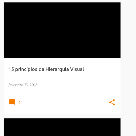
CARREIRA
INFOGRAFICO
15 princípios da Hierarquia Visual
fevereiro 13, 2018
0
CARREIRA
DECORACAO
INFOGRAFICO