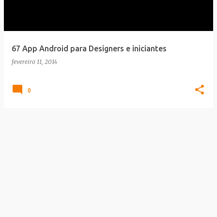
a
g
e
67 App Android para Designers e iniciantes
n
fevereiro 11, 2014
s
0