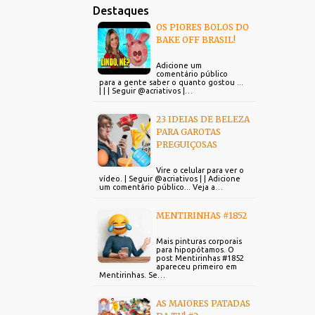
Destaques
OS PIORES BOLOS DO
BAKE OFF BRASIL!
Adicione um
comentário público
para a gente saber o quanto gostou ...
| | | Seguir @acriativos |…
23 IDEIAS DE BELEZA
PARA GAROTAS
PREGUIÇOSAS
Vire o celular para ver o
vídeo. | Seguir @acriativos | | Adicione
um comentário público... Veja a…
MENTIRINHAS #1852
Mais pinturas corporais
para hipopótamos. O
post Mentirinhas #1852
apareceu primeiro em
Mentirinhas. Se…
AS MAIORES PATADAS