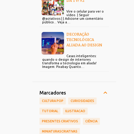
DA TV! #2
Vire o celular para ver o
vídeo. | Seguir
@acriativos | | Adicione um comentário
público... Veja a…
DECORAÇÃO
TECNOLÓGICA
ALIADA AO DESIGN
Casas inteligentes:
quando o design de interiores
transforma a tecnologia em aliada!
Imagem: Pixabay Quanto…
Marcadores
CULTURA POP
CURIOSIDADES
TUTORIAL
ILUSTRACAO
PRESENTES CRIATIVOS
CIÊNCIA
MINIATURASCRIATIVAS