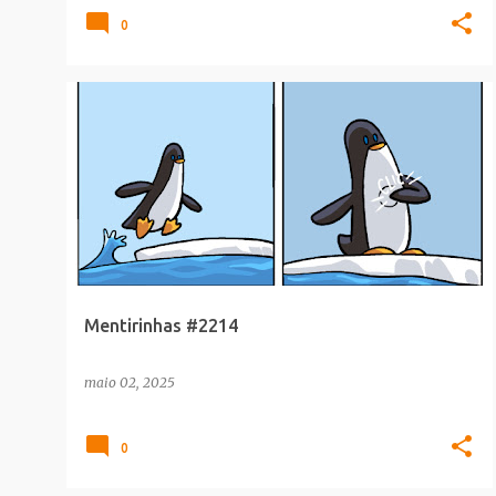
0
CULTURA POP
Mentirinhas #2214
maio 02, 2025
0