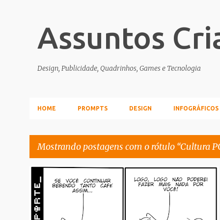
Assuntos Cri
Design, Publicidade, Quadrinhos, Games e Tecnologia
HOME
PROMPTS
DESIGN
INFOGRÁFICOS
Mostrando postagens com o rótulo
Cultura 
P
CULTURA POP
o
s