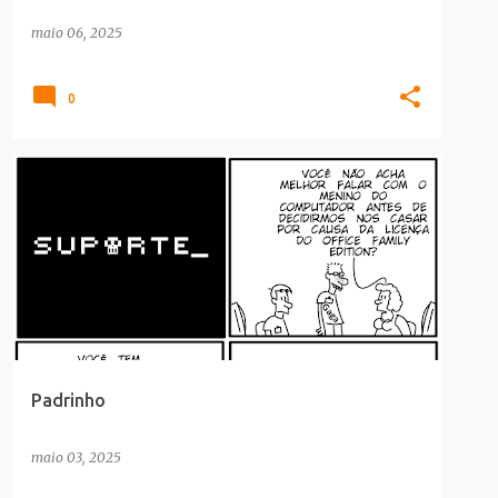
maio 06, 2025
0
CULTURA POP
Padrinho
maio 03, 2025