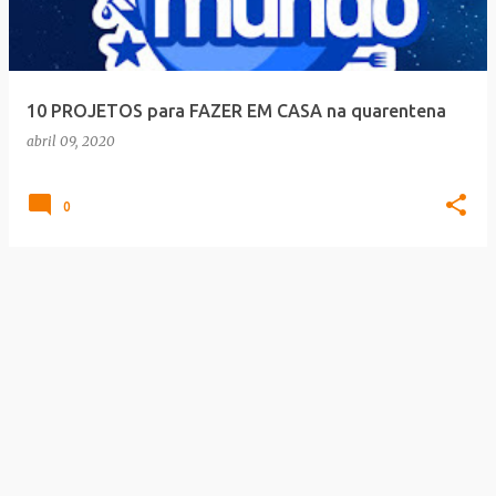
a
g
e
10 PROJETOS para FAZER EM CASA na quarentena
n
abril 09, 2020
s
0