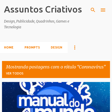
Assuntos Criativos
Pular para o conteúdo principal
Design, Publicidade, Quadrinhos, Games e
Tecnologia
HOME
PROMPTS
DESIGN
Mostrando postagens com o rótulo
Coronavírus
VER TODOS
P
o
s
t