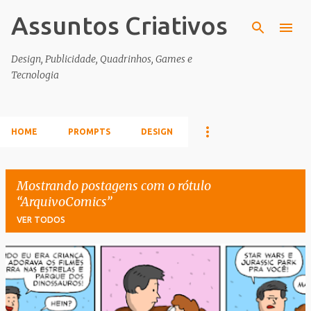
Assuntos Criativos
Pular para o conteúdo principal
Design, Publicidade, Quadrinhos, Games e
Tecnologia
HOME
PROMPTS
DESIGN
Mostrando postagens com o rótulo
ArquivoComics
VER TODOS
P
o
s