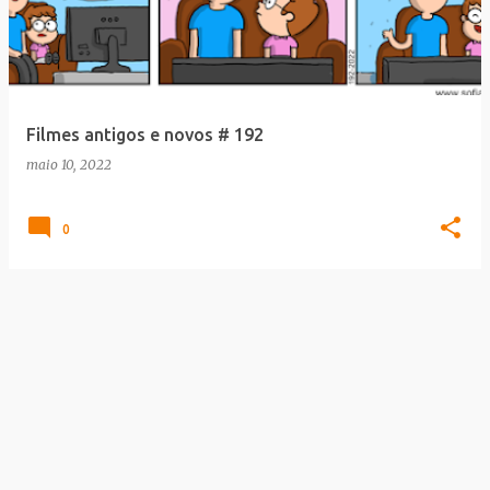
t
a
g
e
Filmes antigos e novos # 192
n
maio 10, 2022
s
0