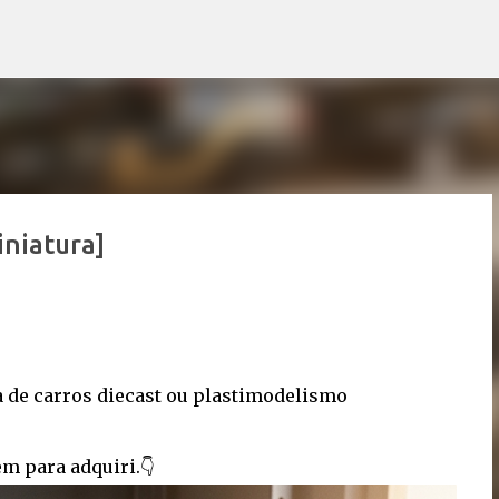
Pular para o conteúdo principal
niatura]
a de carros diecast ou plastimodelismo
m para adquiri.👇