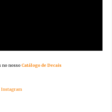
is no nosso
Catálogo de Decais
s
Instagram