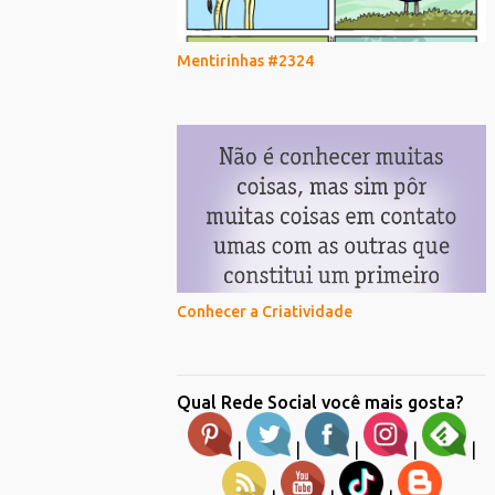
Mentirinhas #2324
Conhecer a Criatividade
Qual Rede Social você mais gosta?
|
|
|
|
|