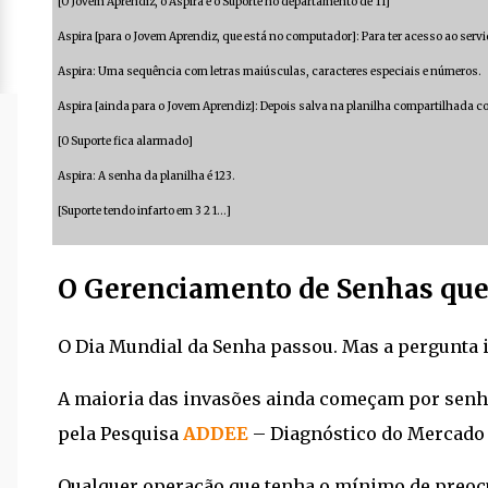
[O Jovem Aprendiz, o Aspira e o Suporte no departamento de TI]
Aspira [para o Jovem Aprendiz, que está no computador]: Para ter acesso ao servid
Aspira: Uma sequência com letras maiúsculas, caracteres especiais e números.
Aspira [ainda para o Jovem Aprendiz]: Depois salva na planilha compartilhada c
[O Suporte fica alarmado]
Aspira: A senha da planilha é 123.
[Suporte tendo infarto em 3 2 1…]
O Gerenciamento de Senhas que 
O Dia Mundial da Senha passou. Mas a pergunta 
A maioria das invasões ainda começam por senh
pela Pesquisa
ADDEE
– Diagnóstico do Mercado 
Qualquer operação que tenha o mínimo de preoc