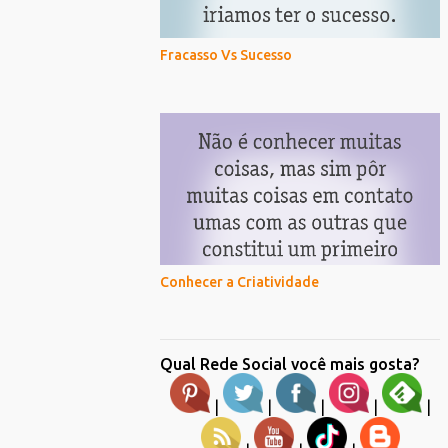
Fracasso Vs Sucesso
Conhecer a Criatividade
Qual Rede Social você mais gosta?
|
|
|
|
|