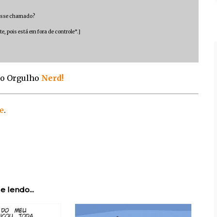
r esse chamado?
, pois está em fora de controle”.]
 do Orgulho
Nerd!
e
.
e lendo...