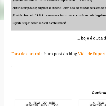
[Legenda: Baseada em história real enviada por Leandro J. S. Moreira]
Alex [no computador, pergunta ao Suporte]: Quem deve ser enviado para atende
[Print de chamado: “Solicito a manutenção no computador da entrada do gabinete
Suporte [respondendo ao Alex]: Sarah Connor!
E hoje é o Dia
Fora de controle
é um post do blog
Vida de Suport
Continu