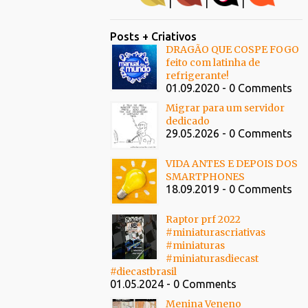
|
|
|
Posts + Criativos
DRAGÃO QUE COSPE FOGO
feito com latinha de
refrigerante!
01.09.2020 - 0 Comments
Migrar para um servidor
dedicado
29.05.2026 - 0 Comments
VIDA ANTES E DEPOIS DOS
SMARTPHONES
18.09.2019 - 0 Comments
Raptor prf 2022
#miniaturascriativas
#miniaturas
#miniaturasdiecast
#diecastbrasil
01.05.2024 - 0 Comments
Menina Veneno