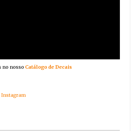
is no nosso
Catálogo de Decais
s
Instagram