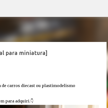
Pular para o conteúdo principal
l para miniatura]
a de carros diecast ou plastimodelismo
m para adquiri.👇