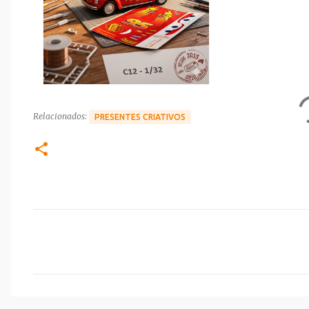
Relacionados:
PRESENTES CRIATIVOS
C
o
m
e
n