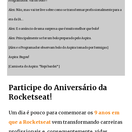
Programador: Vai ter bolo?!
Alex: Não, mas vai ter live sobre como se transformar profissionalmente para a
era da IA…
Alex: E o anúncio de uma surpresa que é muito melhor que bolo!
Alex: Principalmente se for um bolo preparado pelo Aspira.
[Alex e o Programador observam bolo do Aspira tomado por formigas]
Aspira: Bugou!
[Camiseta do Aspira: “Repi bardei”]
Participe do Aniversário da
Rocketseat!
Um dia é pouco para comemorar os
9 anos em
que a Rocketseat
vem transformando carreiras
profissionais e, consequentemente, vidas.