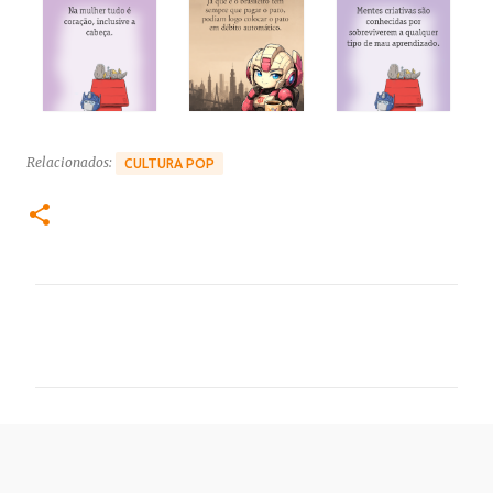
Relacionados:
CULTURA POP
C
o
m
e
n
t