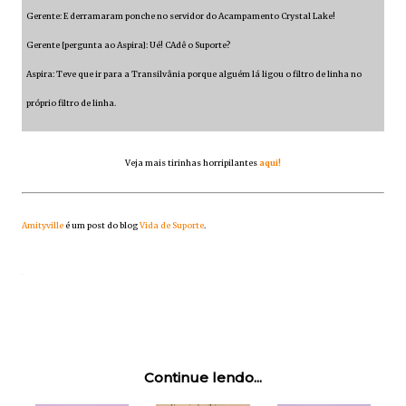
Gerente: E derramaram ponche no servidor do Acampamento Crystal Lake!
Gerente [pergunta ao Aspira]: Ué! CAdê o Suporte?
Aspira: Teve que ir para a Transilvânia porque alguém lá ligou o filtro de linha no
próprio filtro de linha.
Veja mais tirinhas horripilantes
aqui!
Amityville
é um post do blog
Vida de Suporte
.
Continue lendo...