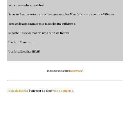
acha desses dois modelos?
Suporte: Bem, esse tem um ótimo processador. Memória ram de ponta e SSD com
espaço de armazenamento mais do que suficiente.
Suporte: E esse outro tem uma tecla da Netflix.
Usuário: Hmmm…
Usuário: Escolha difícil!
Mais tiras sobre
hardware!
Tecla da Netflix
é um post do blog
Vida de Suporte
.