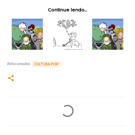
Continue lendo...
Relacionados:
CULTURA POP
C
o
m
e