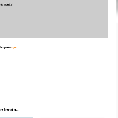
a Netflix!
ira parte
aqui!
e lendo...