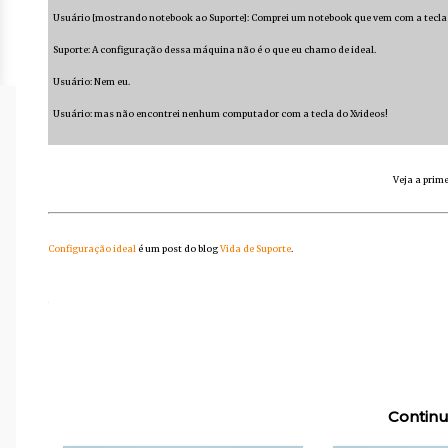
Usuário [mostrando notebook ao Suporte]: Comprei um notebook que vem com a tecla d
Suporte: A configuração dessa máquina não é o que eu chamo de ideal.
Usuário: Nem eu.
Usuário: mas não encontrei nenhum computador com a tecla do Xvideos!
Veja a prime
Configuração ideal
é um post do blog
Vida de Suporte
.
Continu