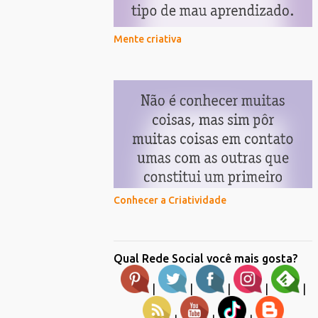
Mente criativa
Conhecer a Criatividade
Qual Rede Social você mais gosta?
|
|
|
|
|