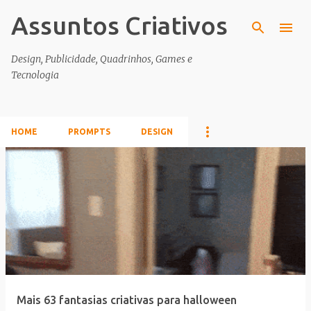
Assuntos Criativos
Pular para o conteúdo principal
Design, Publicidade, Quadrinhos, Games e
Tecnologia
HOME
PROMPTS
DESIGN
P
o
s
t
a
g
e
Mais 63 fantasias criativas para halloween
n