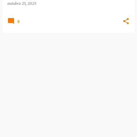
outubro 25, 2025
s
0