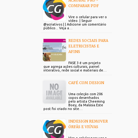
ACROBAT PRO -
COMPARAR PDF
Vire o celular para ver o
vídeo. | Seguir
@acriativos | | Adicione um comentário
público... Veja a…
REDES SOCIAIS PARA
ELETRICISTAS E
AFINS
FASE 3 é um projeto
que agrega ações culturais, painel
interativo, rede social e materiais de…
CAFÉ COM DESIGN
Uma coleção com 206
copos desenhados
pelo artista Cheeming
Boey, da Malásia.Este
post foi criado no site…
INDESIGN REMOVER
ÓRFÃS E VIÚVAS