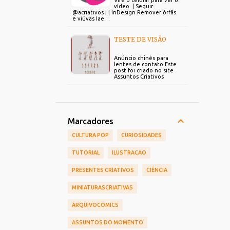
Vire o celular para ver o
vídeo. | Seguir
@acriativos | | InDesign Remover órfãs
e viúvas Iae…
TESTE DE VISÃO
Anúncio chinês para
lentes de contato Este
post foi criado no site
Assuntos Criativos
Marcadores
CULTURA POP
CURIOSIDADES
TUTORIAL
ILUSTRACAO
PRESENTES CRIATIVOS
CIÊNCIA
MINIATURASCRIATIVAS
ARQUIVOCOMICS
ASSUNTOS DO MOMENTO