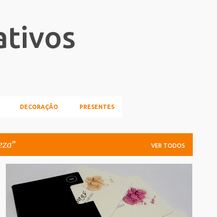
Pular para o conteúdo principal
ativos
DECORAÇÃO
PRESENTES
eza
VER TODOS
CARTOES_DE_VISITA
MELHORES_MAKES
+
SAUDE_BELEZA