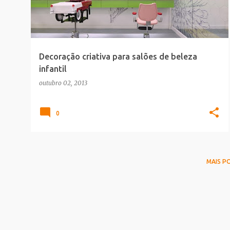
t
a
g
e
Decoração criativa para salões de beleza
n
infantil
s
outubro 02, 2013
0
MAIS P