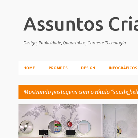
Assuntos Cri
Design, Publicidade, Quadrinhos, Games e Tecnologia
HOME
PROMPTS
DESIGN
INFOGRÁFICOS
Mostrando postagens com o rótulo
saude_bel
P
DECORACAO
KIDS_BABY
MELHORES_MAKES
+
o
SAUDE_BELEZA
s