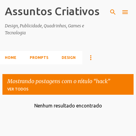
Assuntos Criativos
Pular para o conteúdo principal
Design, Publicidade, Quadrinhos, Games e
Tecnologia
HOME
PROMPTS
DESIGN
Mostrando postagens com o rótulo
hack
VER TODOS
Nenhum resultado encontrado
P
o
s
t