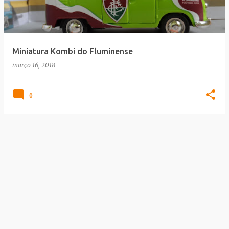
a
g
e
Miniatura Kombi do Fluminense
n
março 16, 2018
s
0