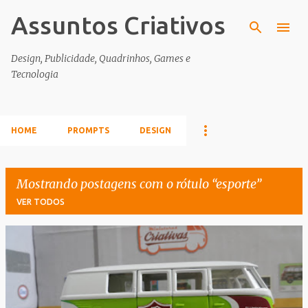
Assuntos Criativos
Pular para o conteúdo principal
Design, Publicidade, Quadrinhos, Games e
Tecnologia
HOME
PROMPTS
DESIGN
Mostrando postagens com o rótulo
esporte
VER TODOS
P
o
s
t