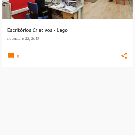
a
g
e
Escritórios Criativos - Lego
n
novembro 22, 2013
s
0