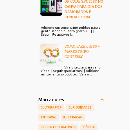
QR CODE SPOTIFY NO
CANVA PARA DIA DOS
NAMORADOS E
RENDA EXTRA
Adicione um comentário público para a
gente saber o quanto gostou ... | | |
Seguir @acriativos |…
COMO FAZER GIFS -
MARKETEIRO
CONFESSO
Vire o celular para ver o
vídeo. | Seguir @acriativos | | Adicione
um comentário público... Veja a…
Marcadores
CULTURA POP
CURIOSIDADES
TUTORIAL
ILUSTRACAO
PRESENTES CRIATIVOS
CIÊNCIA