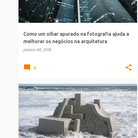
t
a
g
e
Como um olhar apurado na fotografia ajuda a
n
melhorar os negócios na arquitetura
s
janeiro 08, 2018
0
ARQUITETURA
ESCULTURA
OUTDOOR_PDV