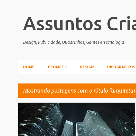
Assuntos Cri
Design, Publicidade, Quadrinhos, Games e Tecnologia
HOME
PROMPTS
DESIGN
INFOGRÁFICOS
Mostrando postagens com o rótulo
arquitetur
P
ARQUITETURA
FOTOGRAFIA
o
s