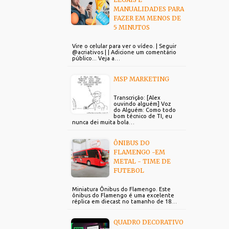
MANUALIDADES PARA
FAZER EM MENOS DE
5 MINUTOS
Vire o celular para ver o vídeo. | Seguir
@acriativos | | Adicione um comentário
público... Veja a…
MSP MARKETING
Transcrição: [Alex
ouvindo alguém] Voz
do Alguém: Como todo
bom técnico de TI, eu
nunca dei muita bola…
ÔNIBUS DO
FLAMENGO -EM
METAL - TIME DE
FUTEBOL
Miniatura Ônibus do Flamengo. Este
ônibus do Flamengo é uma excelente
réplica em diecast no tamanho de 18…
QUADRO DECORATIVO