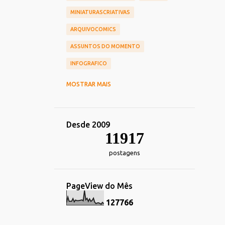
MINIATURASCRIATIVAS
ARQUIVOCOMICS
ASSUNTOS DO MOMENTO
INFOGRAFICO
CINEMA
CHIEF OF DESIGN
MOSTRAR MAIS
NOSTALGIA
HUMOR
TOY_ART
DESIGN
REDES_SOCIAIS
Desde 2009
COMERCIAIS
CARREIRA
11917
TRANSPORTE
DECORACAO
postagens
TECNOLOGIA_TENDENCIAS
IMPRESSOS
ALIMENTACAO
PageView do Mês
ESPORTE
FOTOGRAFIA
HEROIS
1
2
7
7
6
6
MARKETING
IDENTIDADE_VISUAL