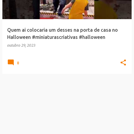
a
g
e
Quem ai colocaria um desses na porta de casa no
n
Halloween #miniaturascriativas #halloween
s
outubro 29, 2023
0