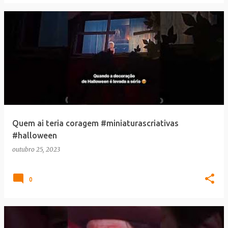
Quem ai teria coragem #miniaturascriativas
#halloween
outubro 25, 2023
0