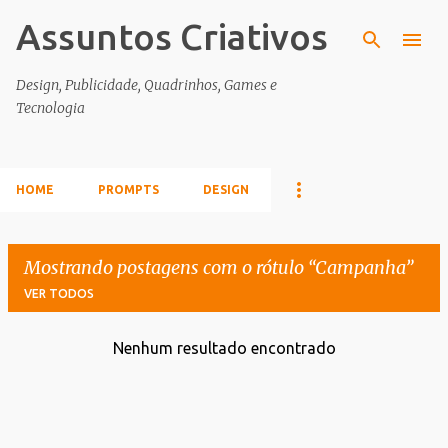
Assuntos Criativos
Pular para o conteúdo principal
Design, Publicidade, Quadrinhos, Games e
Tecnologia
HOME
PROMPTS
DESIGN
Mostrando postagens com o rótulo
Campanha
VER TODOS
Nenhum resultado encontrado
P
o
s
t