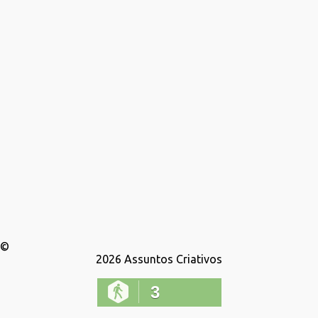
a
g
e
n
s
©
2026
Assuntos Criativos
3