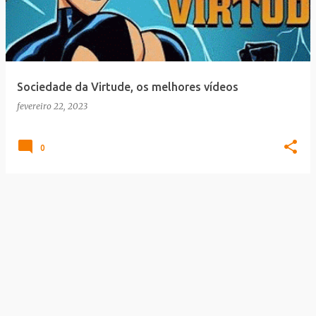
t
a
g
e
Sociedade da Virtude, os melhores vídeos
n
fevereiro 22, 2023
s
0