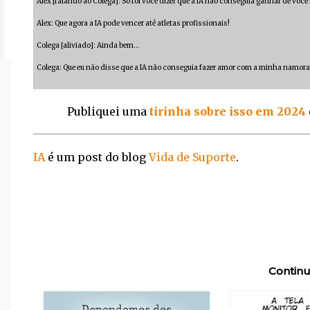
Alex [falando ao Colega]: Só foi você dizer que a IA não conseguia ganhar de vo
Alex: Que agora a IA pode vencer até atletas profissionais!
Colega [aliviado]: Ainda bem…
Colega: Que eu não disse que a IA não conseguia fazer amor com a minha namor
Publiquei uma
tirinha sobre isso em 2024
IA
é um post do blog
Vida de Suporte
.
Continu