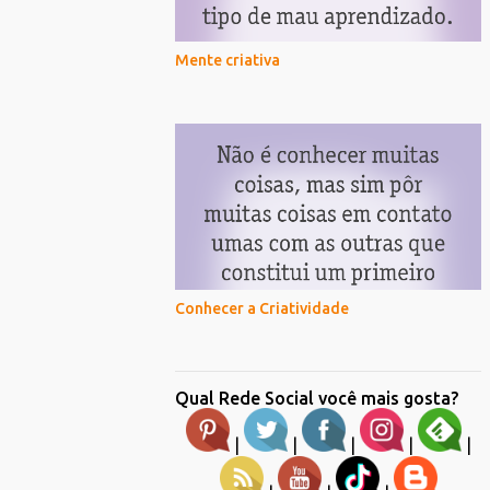
Mente criativa
Conhecer a Criatividade
Qual Rede Social você mais gosta?
|
|
|
|
|