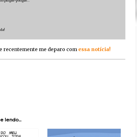
cê no pingue-pongue…
ada!
e recentemente me deparo com
essa notícia!
e lendo...